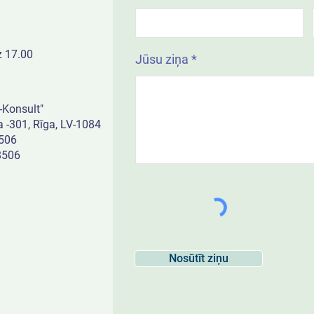
z 17.00
Jūsu ziņa
-Konsult"
a -301, Rīga, LV-1084
506
8506
Nosūtīt ziņu