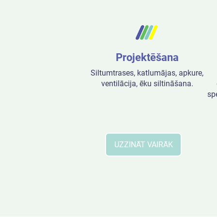
Projektēšana
Siltumtrases, katlumājas, apkure,
ventilācija, ēku siltināšana.
sp
UZZINĀT VAIRĀK