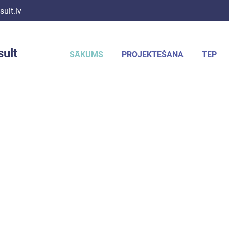
ult.lv
ult
SĀKUMS
PROJEKTĒŠANA
TEP