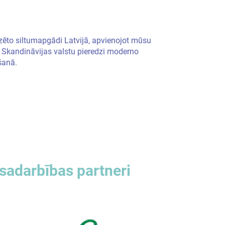
lizēto siltumapgādi Latvijā, apvienojot mūsu
 Skandināvijas valstu pieredzi moderno
šanā.
sadarbības partneri