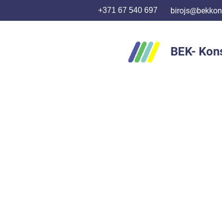
+371 67 540 697
birojs@bekkons
BEK- Kons