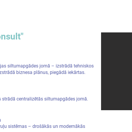
nsult"
ojas siltumapgādes jomā – izstrādā tehniskos
izstrādā biznesa plānus, piegādā iekārtas.
 strādā centralizētās siltumapgādes jomā.
m
auruļu sistēmas – drošākās un modernākās