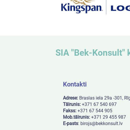
SIA "Bek-Konsult" k
Kontakti
Adrese:
Braslas iela 29a -301, Rī
Tālrunis:
+371 67 540 697
Fakss:
+371 67 544 905
Mob.tālrunis
:
+371 29 455 987
E-pasts
:
birojs@bekkonsult.lv