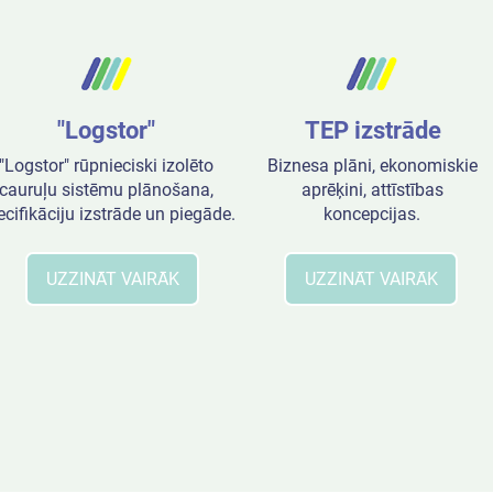
"Logstor"
TEP izstrāde
"Logstor" rūpnieciski izolēto
Biznesa plāni, ekonomiskie
cauruļu sistēmu plānošana,
aprēķini, attīstības
ecifikāciju izstrāde un piegāde.
koncepcijas.
UZZINĀT VAIRĀK
UZZINĀT VAIRĀK