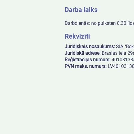
Darba laiks
Darbdienās:
no pulksten 8.30 līd
Rekvizīti
Juridiskais nosaukums:
SIA "Bek
Juridiskā adrese:
Braslas iela 29
Reģistrācijas numurs:
40103138
PVN maks. numurs:
LV4010313