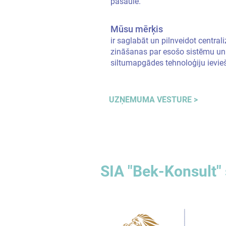
pasaulē.
Mūsu mērķis
ir saglabāt un pilnveidot centra
zināšanas par esošo sistēmu un
siltumapgādes tehnoloģiju ievie
UZŅĒMUMA VĒSTURE >
SIA "Bek-Konsult" 